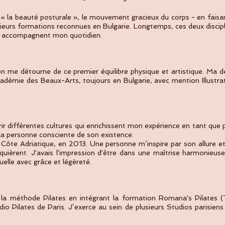
 « la beauté posturale », le mouvement gracieux du corps - en faisant 
eurs formations reconnues en Bulgarie. Longtemps, ces deux disciplin
rne accompagnent mon quotidien.
on me détourne de ce premier équilibre physique et artistique. Ma 
adémie des Beaux-Arts, toujours en Bulgarie, avec mention Illustr
 différentes cultures qui enrichissent mon expérience en tant que p
d la personne consciente de son existence.
la Côte Adriatique, en 2013. Une personne m’inspire par son allure e
ièrent. J'avais l'impression d'être dans une maîtrise harmonie
uelle avec grâce et légèreté.
à la méthode Pilates en intégrant la formation Romana's Pilates 
io Pilates de Paris. J’exerce au sein de plusieurs Studios parisi