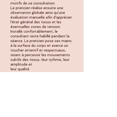
motifs de sa consultation.
Le praticien réalise ensuite une
observation globale ainsi qu'une
évaluation manuelle afin d'apprécier
l'état général des tissus et les
éventuelles zones de tension.
Installé confortablement, le
consultant reste habillé pendant la
séance. Le praticien pose ses mains
à la surface du corps et exerce un
toucher attentif et respectueux,
visant à percevoir les mouvements
subtils des tissus, leur rythme, leur
amplitude et
leur qualité.
Par des gestes doux et précis, il
accompagne progressivement le
relâchement des tensions et
favorise les capacités naturelles
d'autorégulation du corps.
Séance courte – 60