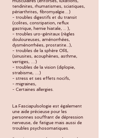
musculaires (entorses, luxations,
tendinites, rhumatismes, sciatiques,
périarthrites, fibromyalgie…)
- troubles digestifs et du transit
(colites, constipation, reflux
gastrique, hernie hiatale, ... ),
- troubles uro-génitaux (règles
douloureuses, aménorrhées,
dysménorrhées, prostatite...),
- troubles de la sphère ORL
(sinusites, acouphènes, asthme,
vertiges, …)
- troubles de la vision (diplopie,
strabisme, …)
- stress et ses effets nocifs,
- migraines,
- Certaines allergies.
La Fasciapulsologie est également
une aide précieuse pour les
personnes souffrant de dépression
nerveuse, de fatigue mais aussi de
troubles psychosomatiques.