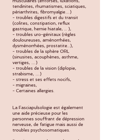
musculaires (entorses, luxations,
tendinites, rhumatismes, sciatiques,
périarthrites, fibromyalgie…)
- troubles digestifs et du transit
(colites, constipation, reflux
gastrique, hernie hiatale, ... ),
- troubles uro-génitaux (règles
douloureuses, aménorrhées,
dysménorrhées, prostatite...),
- troubles de la sphère ORL
(sinusites, acouphènes, asthme,
vertiges, …)
- troubles de la vision (diplopie,
strabisme, …)
- stress et ses effets nocifs,
- migraines,
- Certaines allergies.
La Fasciapulsologie est également
une aide précieuse pour les
personnes souffrant de dépression
nerveuse, de fatigue mais aussi de
troubles psychosomatiques.