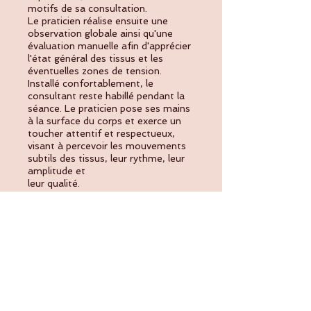
motifs de sa consultation.
Le praticien réalise ensuite une
observation globale ainsi qu'une
évaluation manuelle afin d'apprécier
l'état général des tissus et les
éventuelles zones de tension.
Installé confortablement, le
consultant reste habillé pendant la
séance. Le praticien pose ses mains
à la surface du corps et exerce un
toucher attentif et respectueux,
visant à percevoir les mouvements
subtils des tissus, leur rythme, leur
amplitude et
leur qualité.
Par des gestes doux et précis, il
accompagne progressivement le
relâchement des tensions et
favorise les capacités naturelles
d'autorégulation du corps.
Séance courte – 60